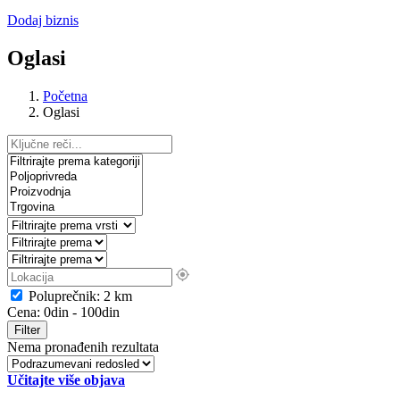
Dodaj biznis
Oglasi
Početna
Oglasi
Poluprečnik:
2
km
Cena:
0
din
-
100
din
Filter
Nema pronađenih rezultata
Učitajte više objava