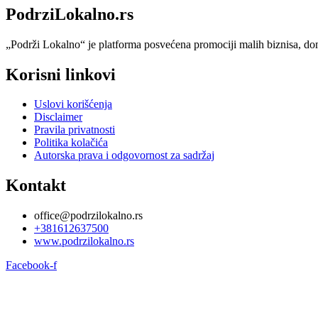
PodrziLokalno.rs
„Podrži Lokalno“ je platforma posvećena promociji malih biznisa, dom
Korisni linkovi
Uslovi korišćenja
Disclaimer
Pravila privatnosti
Politika kolačića
Autorska prava i odgovornost za sadržaj
Kontakt
office@podrzilokalno.rs
+381612637500
www.podrzilokalno.rs
Facebook-f